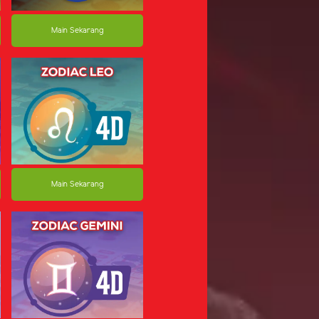
Main Sekarang
Main Sekarang