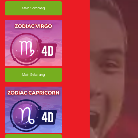
Main Sekarang
Main Sekarang