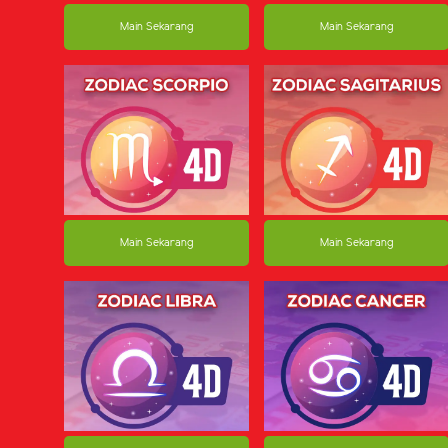
Main Sekarang
Main Sekarang
Main Sekarang
Main Sekarang