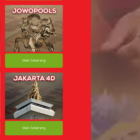
Main Sekarang
Main Sekarang