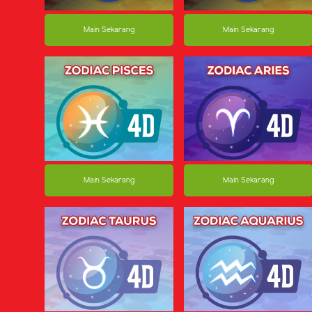
Main Sekarang
Main Sekarang
Main Sekarang
Main Sekarang