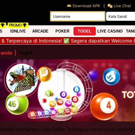
Download APK
Live Chat
O
PROMO
S
IDNLIVE
ARCADE
POKER
TOGEL
LIVE CASINO
TAN
a! ✅ Segera dapatkan Welcome Bonus Rp 500.000 & Korek K
randa
Togel
ainkan permainan Lotto Online Terlengkap hanya untuk pecinta