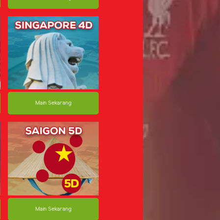
Main Sekarang
Main Sekarang