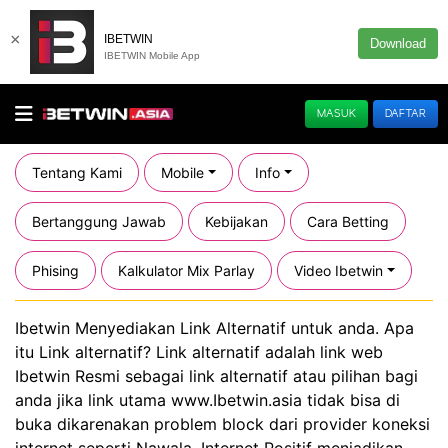
×
IBETWIN
Download
IBETWIN Mobile App
MASUK
DAFTAR
Tentang Kami
Mobile
Info
Bertanggung Jawab
Kebijakan
Cara Betting
Phising
Kalkulator Mix Parlay
Video Ibetwin
Ibetwin Menyediakan Link Alternatif untuk anda. Apa
itu Link alternatif? Link alternatif adalah link web
Ibetwin Resmi sebagai link alternatif atau pilihan bagi
anda jika link utama www.Ibetwin.asia tidak bisa di
buka dikarenakan problem block dari provider koneksi