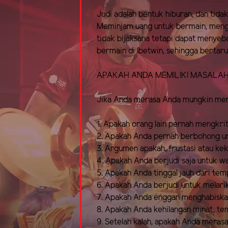
Judi adalah bentuk hiburan, dan tid
Meminjam uang untuk bermain, mengha
tidak bijaksana tetapi dapat menyeb
bermain di Ibetwin, sehingga berta
APAKAH ANDA MEMILIKI MASALAH
Jika Anda merasa Anda mungkin memi
1. Apakah orang lain pernah mengkri
2. Apakah Anda pernah berbohong unt
3. Argumen apakah, frustasi atau k
4. Apakah Anda berjudi saja untuk w
5. Apakah Anda tinggal jauh dari temp
6. Apakah Anda berjudi untuk melari
7. Apakah Anda enggan menghabiskan '
8. Apakah Anda kehilangan minat, tem
9. Setelah kalah, apakah Anda mera