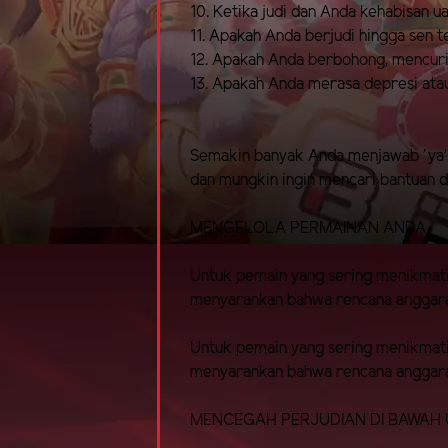
10. Ketika judi dan Anda kehabisan u
11. Apakah Anda berjudi hingga sen t
12. Apakah Anda berbohong, mencuri
13. Apakah Anda merasa depresi atau
Semakin banyak Anda menjawab 'ya' 
dan mungkin ingin mencari bantuan da
MENGELOLA PERMAINAN ANDA
Untuk pemain yang sering menikmati
menyarankan bahwa rencana anggaran
Untuk pemain yang sering menikmati
menyarankan bahwa rencana anggaran
MENCEGAH PERJUDIAN DI BAWAH