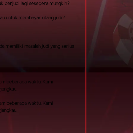
uk berjudi lagi sesegera mungkin?
tau untuk membayar utang judi?
 memiliki masalah judi yang serius
alam beberapa waktu. Kami
jangkau.
alam beberapa waktu. Kami
jangkau.